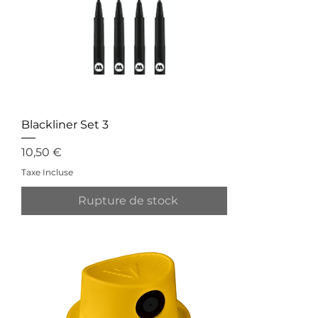
Blackliner Set 3
Prix
10,50 €
Taxe Incluse
Rupture de stock