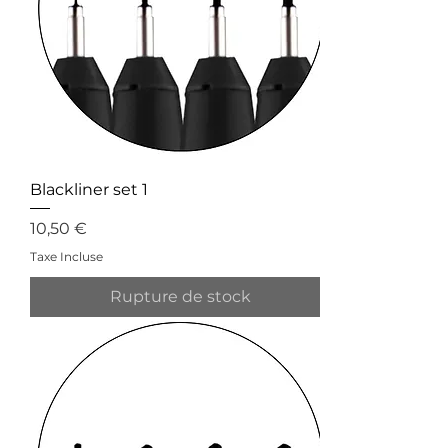
Blackliner set 1
Prix
10,50 €
Taxe Incluse
Rupture de stock