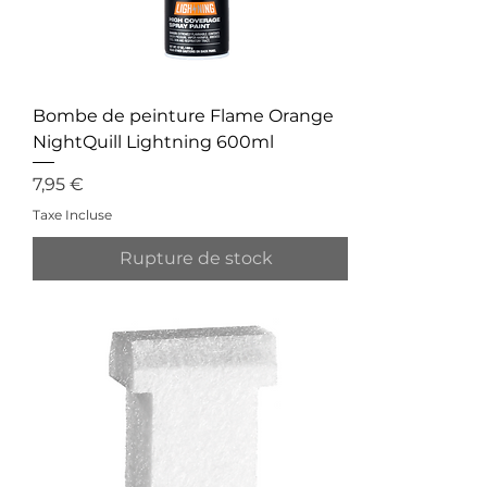
Bombe de peinture Flame Orange
NightQuill Lightning 600ml
Prix
7,95 €
Taxe Incluse
Rupture de stock