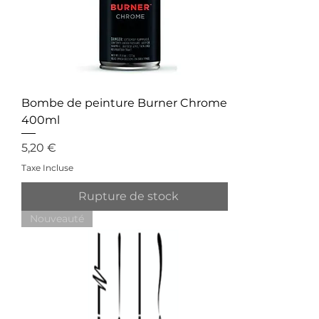
Bombe de peinture Burner Chrome
400ml
Prix
5,20 €
Taxe Incluse
Rupture de stock
Nouveauté