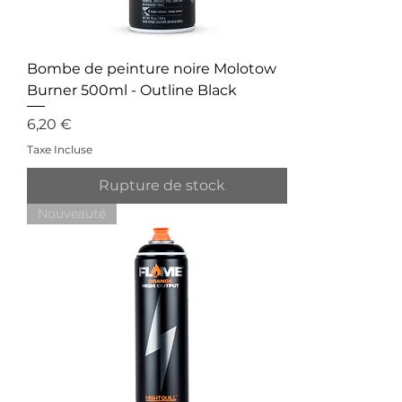
Bombe de peinture noire Molotow
Burner 500ml - Outline Black
Prix
6,20 €
Taxe Incluse
Rupture de stock
Nouveauté