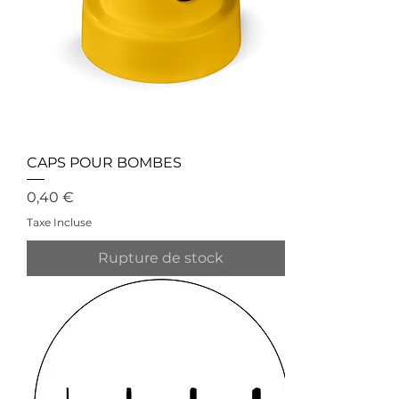
CAPS POUR BOMBES
Prix
0,40 €
Taxe Incluse
Rupture de stock