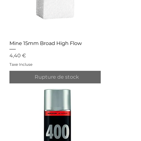
Mine 15mm Broad High Flow
Prix
4,40 €
Taxe Incluse
Rupture de stock