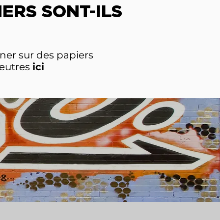
ERS SONT-ILS
iner sur des papiers
feutres
ici