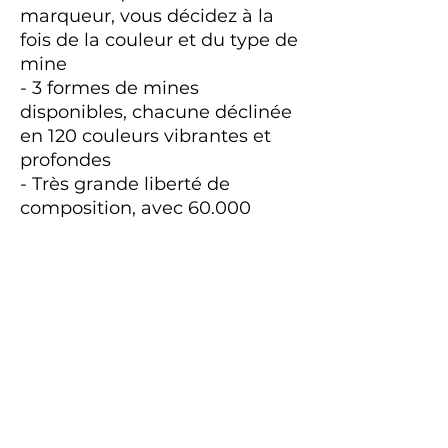
marqueur, vous décidez à la
fois de la couleur et du type de
mine
- 3 formes de mines
disponibles, chacune déclinée
en 120 couleurs vibrantes et
profondes
- Très grande liberté de
composition, avec 60.000
combinaisons possibles !
- Corps ergonomique
antidérapant, agréable à
prendre en main
- Corps fabriqué à partir de
92% de plastique recyclé