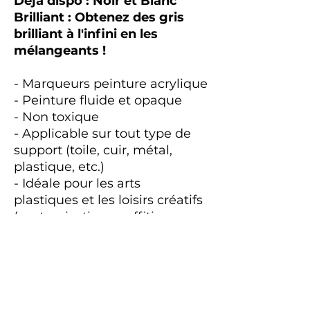
Déjà dispo : Noir et Blanc
Brilliant : Obtenez des gris
brilliant à l'infini en les
mélangeants !
- Marqueurs peinture acrylique
- Peinture fluide et opaque
- Non toxique
- Applicable sur tout type de
support (toile, cuir, métal,
plastique, etc.)
- Idéale pour les arts
plastiques et les loisirs créatifs
(customisation, graffiti,
bodypainting, etc.)
- Marqueurs à pomper
rechargeables jusqu'à 50 fois
- Compatibles avec les
bombes de peinture One4All