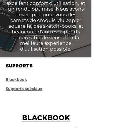
excellent confort d'utilisation, et
un rendu optimisé. Nous avons
développé pour vous des
carnets de croquis, du papier
aquarelle, des sketch-books, et
beaucoup d'autres supports
encore afin de vous offrir la
meilleure expérience
d'utilisation possible.
SUPPORTS
Blackbook
Supports spéciaux
BLACKBOOK