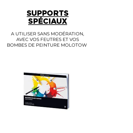
SUPPORTS
SPÉCIAUX
A UTILISER SANS MODÉRATION,
AVEC VOS FEUTRES ET VOS
BOMBES DE PEINTURE MOLOTOW
Sketchpad Water Color
One4All Pro sketchb