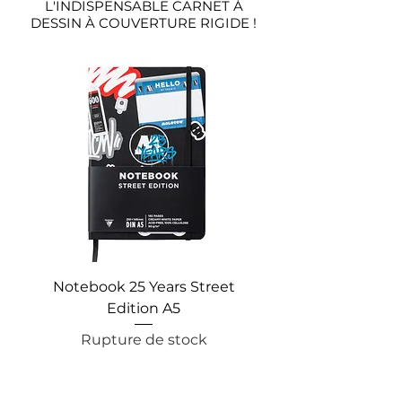
L'INDISPENSABLE CARNET À
DESSIN À COUVERTURE RIGIDE !
Notebook 25 Years Street
Notebook "Driver's
Edition A5
Rupture de sto
Rupture de stock