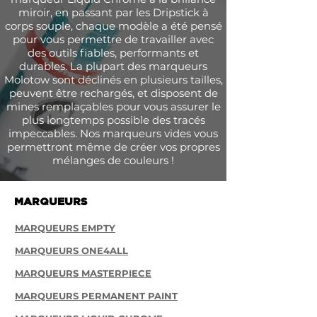
miroir, en passant par les Dripstick à
corps souple, chaque modèle a été pensé
pour vous permettre de travailler avec
des outils fiables, performants et
durables. La plupart des marqueurs
Molotow sont déclinés en plusieurs tailles,
peuvent être rechargés, et disposent de
mines remplaçables pour vous assurer le
plus longtemps possible des tracés
impeccables. Nos marqueurs vides vous
permettront même de créer vos propres
mélanges de couleurs !
MARQUEURS
MARQUEURS EMPTY
MARQUEURS ONE4ALL
MARQUEURS MASTERPIECE
MARQUEURS PERMANENT PAINT