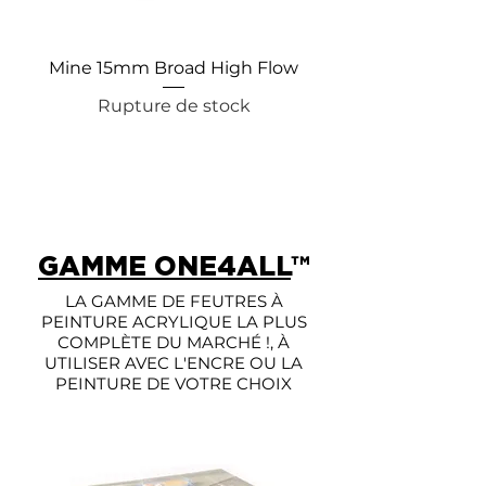
Mine 15mm Broad High Flow
Empty Dripstick 
Rupture de stock
Rupture de sto
GAMME ONE4ALL
™
LA GAMME DE FEUTRES À
PEINTURE ACRYLIQUE LA PLUS
COMPLÈTE DU MARCHÉ !, À
UTILISER AVEC L'ENCRE OU LA
PEINTURE DE VOTRE CHOIX